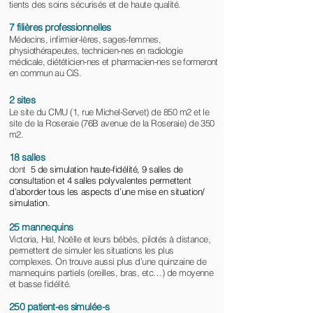
tients des soins sécurisés et de haute qualité.
7 filières professionnelles
Médecins, infirmier-Ières, sages-femmes,
physiothérapeutes, technicien-nes en radiologie
médicale, diététicien-nes et pharmacien-nes se formeront
en commun au CiS.
2 sites
Le site du CMU (1, rue Michel-Servet) de 850 m2 et le
site de la Roseraie (76B avenue de la Roseraie) de 350
m2.
18 salles
dont
5
de simulation haute-fidélité,
9
salles
de
consultation et
4
salles polyvalentes permettent
d’aborder tous les aspects d’une mise en situation/
simulation.
25 mannequins
Victoria, Hal, Noëlle et leurs bébés, pilotés à distance,
permettent de simuler les situations les plus
complexes. On trouve aussi plus d’une quinzaine de
mannequins partiels (oreilles, bras, etc…) de moyenne
et basse fidélité.
250 patient-es simulée-s