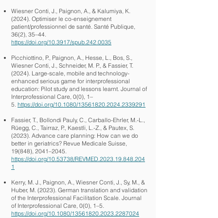
Wiesner Conti, J., Paignon, A., & Kalumiya, K.
(2024). Optimiser le co-enseignement
patient/professionnel de santé. Santé Publique,
36(2), 35–44.
https://doi.org/10.3917/spub.242.0035
Picchiottino, P., Paignon, A., Hesse, L., Bos, S.,
Wiesner Conti, J., Schneider, M. P., & Fassier, T.
(2024). Large-scale, mobile and technology-
enhanced serious game for interprofessional
education: Pilot study and lessons learnt. Journal of
Interprofessional Care, 0(0), 1–
5.
https://doi.org/10.1080/13561820.2024.2339291
Fassier, T., Bollondi Pauly, C., Carballo-Ehrler, M.-L.,
Rüegg, C., Tairraz, P., Kaestli, L.-Z., & Pautex, S.
(2023). Advance care planning: How can we do
better in geriatrics? Revue Medicale Suisse,
19(848), 2041–2045.
https://doi.org/10.53738/REVMED.2023.19.848.204
1
Kerry, M. J., Paignon, A., Wiesner Conti, J., Sy, M., &
Huber, M. (2023). German translation and validation
of the Interprofessional Facilitation Scale. Journal
of Interprofessional Care, 0(0), 1–5.
https://doi.org/10.1080/13561820.2023.2287024