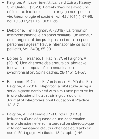
Paignon, A., Laverrière, S., Lalive d’Épinay Raemy,
S. et Cinter, F. (2020). Parents d’adultes avec une
déficience intellectuelle : un engagement pour la
vie. Gérontologie et société, vol. 42 / 161(1), 87-99.
doi:10.3917/gs1.161.0087. doi
Debbiche, F. et Paignon, A. (2019). La formation
interprofessionnelle en soins palliatifs : Un vecteur
de changement des pratiques en institution pour
personnes âgées ? Revue internationale de soins
palliatifs, Vol. 34(3), 85‑90.
Boloré, S., Terraneo, F., Pacini, W. et Paignon, A.
(2019). Une chambre des erreurs collaborative
innovante : temporalité, communication,
synchronisation. Soins cadres, 28(115), 54-57.
Bellemare, P., Cinter, F., Van Gessel, E., Mèche, P. et
Paignon, A. (2018). Report on a pilot study using a
serious game combined with simulated practice for
interprofessional health training curriculum.
Journal of Interprofessional Education & Practice,
13, 5-7.
Paignon, A., Bellemare, P. et Cinter, F. (2018).
Influence d’une séquence courte de formation
interprofessionnelle sur la perception stéréotypique
et la connaissance d’autrui chez des étudiants en
santé. Pédagogie Médicale, 18 (suppl. 1), 46.