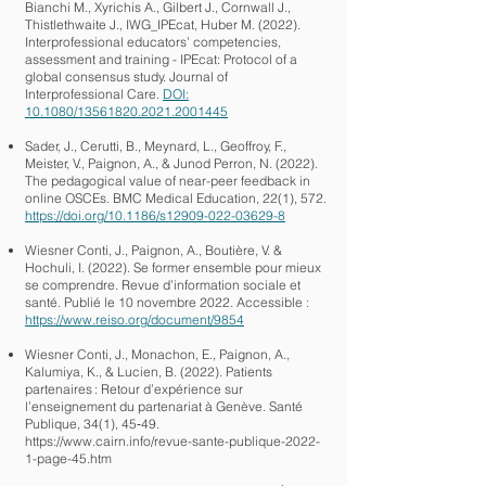
Bianchi M., Xyrichis A., Gilbert J., Cornwall J.,
Thistlethwaite J., IWG_IPEcat, Huber M. (2022).
Interprofessional educators’ competencies,
assessment and training - IPEcat: Protocol of a
global consensus study. Journal of
Interprofessional Care.
DOI:
10.1080/13561820.2021.2001445
Sader, J., Cerutti, B., Meynard, L., Geoffroy, F.,
Meister, V., Paignon, A., & Junod Perron, N. (2022).
The pedagogical value of near-peer feedback in
online OSCEs. BMC Medical Education, 22(1), 572.
https://doi.org/10.1186/s12909-022-03629-8
Wiesner Conti, J., Paignon, A., Boutière, V. &
Hochuli, I. (2022). Se former ensemble pour mieux
se comprendre. Revue d’information sociale et
santé. Publié le 10 novembre 2022. Accessible :
https://www.reiso.org/document/9854
Wiesner Conti, J., Monachon, E., Paignon, A.,
Kalumiya, K., & Lucien, B. (2022). Patients
partenaires : Retour d’expérience sur
l’enseignement du partenariat à Genève. Santé
Publique, 34(1), 45‑49.
https://www.cairn.info/revue-sante-publique-2022-
1-page-45.htm