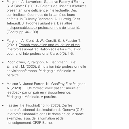
Paignon, A., Laverrière, S., Lalive Raemy d’Épinay,
S., & Cinter, F. (2021). Parents vieillissants d’adultes
présentant une déficience intellectuelle: Des
sentinelles méconnues de la santé de leurs
enfants. In Oulevey Bachman, A., Ludwig, C: et
Tétreault, S.,
Proches aidant·e·s. Des alliés
indispensables aux professionnels de la santé
.
(Georg, pp. 46–100).
Paignon, A., Conti, J. W., Cerutti, B., & Fassier, T.
(2021).
French translation and validation of the
interprofessional facilitation scale for simulation
.
Journal of Interprofessional Care, 0(0), 1‑5.
Picchiottino, P., Paignon, A., Bachmann, B. et
Elmaleh, M. (2020). Simulation interprofessionnelle
en visioconférence. Pédagogie Médicale. A
paraître.
Meister, V., Junod Perron, N., Geoffroy, F. et Paignon,
A. (2020). ECOS formatif avec patient simulé et
feedback par un pair en visioconférence.
Pédagogie Médicale. A paraître.
Fassier, T. et Picchiottino, P. (2020). Centre
interprofessionnel de simulation de Genève (CiS).
Interprofessionnalité dans le domaine de la santé :
exemples issus de la formation et de
l’enseignement, OFSP, Berne.