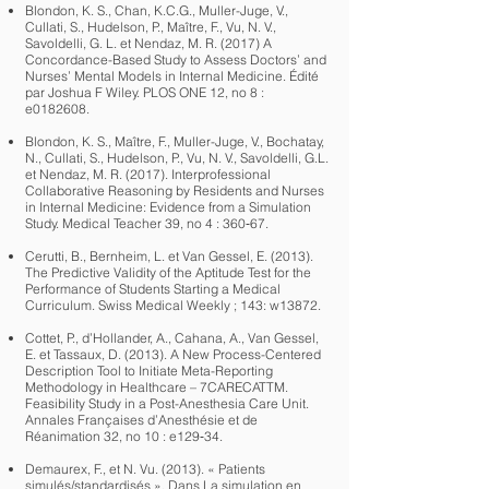
Blondon, K. S., Chan, K.C.G., Muller-Juge, V.,
Cullati, S., Hudelson, P., Maître, F., Vu, N. V.,
Savoldelli, G. L. et Nendaz, M. R. (2017) A
Concordance-Based Study to Assess Doctors’ and
Nurses’ Mental Models in Internal Medicine. Édité
par Joshua F Wiley. PLOS ONE 12, no 8 :
e0182608.
​Blondon, K. S., Maître, F., Muller-Juge, V., Bochatay,
N., Cullati, S., Hudelson, P., Vu, N. V., Savoldelli, G.L.
et Nendaz, M. R. (2017). Interprofessional
Collaborative Reasoning by Residents and Nurses
in Internal Medicine: Evidence from a Simulation
Study. Medical Teacher 39, no 4 : 360‑67.
Cerutti, B., Bernheim, L. et Van Gessel, E. (2013).
The Predictive Validity of the Aptitude Test for the
Performance of Students Starting a Medical
Curriculum. Swiss Medical Weekly ; 143: w13872.
Cottet, P., d’Hollander, A., Cahana, A., Van Gessel,
E. et Tassaux, D. (2013). A New Process-Centered
Description Tool to Initiate Meta-Reporting
Methodology in Healthcare – 7CARECATTM.
Feasibility Study in a Post-Anesthesia Care Unit.
Annales Françaises d’Anesthésie et de
Réanimation 32, no 10 : e129‑34.
Demaurex, F., et N. Vu. (2013). « Patients
simulés/standardisés ». Dans La simulation en