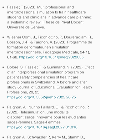
Fassier, T (2023). Multiprofessional and
interprofessional simulation to train healthcare
students and clinicians in advance care planning:
a systematic review. [Thèse de Privat Docent,
Université de Genève.
Wiesner Conti, J., Picchiottino, P., Doureradjam, R.,
Bosson, J.-P., & Paignon, A. (2023). Programme de
formation de formateur en simulation
interprofessionnelle. Pédagogie Médicale, 24(1),
61-68.
https://doi.org/10.1051/pmed/2022035
Boloré, S., Fassier, T., & Guirimand, N. (2023). Effect
of an interprofessional simulation program on
patient safety competencies of healthcare
professionals in Switzerland: A before and after
study. Journal of Educational Evaluation for Health
Professions, 20, 25.
https://doi.org/10.3352/jeehp.2023.20.25
Paignon, A., Nunno Paillard, C., & Picchiottino, P.
(2022). Télésimulation, une modalité
d’apprentissage innovante pour les étudiantes
sages-femmes. Sages-Femmes.
https://doi.org/10.1016/j.sagf.2022.01.010
Paignon A., Schwärzler P., Kerry M., Stamm D.,