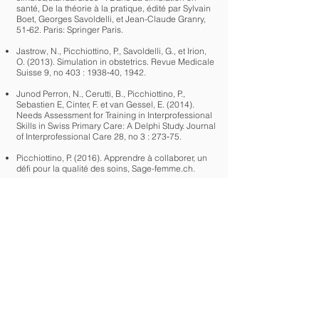
santé, De la théorie à la pratique, édité par Sylvain
Boet, Georges Savoldelli, et Jean-Claude Granry,
51‑62. Paris: Springer Paris.
Jastrow, N., Picchiottino, P., Savoldelli, G., et Irion,
O. (2013). Simulation in obstetrics. Revue Medicale
Suisse 9, no 403 : 1938‑40, 1942.
Junod Perron, N., Cerutti, B., Picchiottino, P.,
Sebastien E, Cinter, F. et van Gessel, E. (2014).
Needs Assessment for Training in Interprofessional
Skills in Swiss Primary Care: A Delphi Study. Journal
of Interprofessional Care 28, no 3 : 273‑75.
Picchiottino, P. (2016). Apprendre à collaborer, un
défi pour la qualité des soins, Sage-femme.ch.
Picchiottino, P. (2013). Simulation en obstétrique :
du simulateur d’accouchement de Mme Du
Coudray au mannequin Haute-fidélité, Journal
Sage-femme.ch.
Picchiottino, P. (2013). La simulation en
obstétrique. In G.Savoldelli, S. Boet (Dir.). La
simulation en santé, de la théorie à la pratique.
Picchiottino, P. (2011). Simulation et formation des
sages-femmes (Mémoire non plublié). Université
Paris-Descartes.